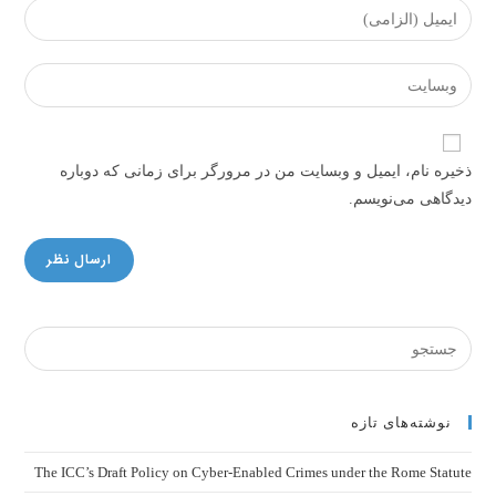
Enter
or
your
username
email
Enter
to
address
your
comment
to
website
comment
URL
ذخیره نام، ایمیل و وبسایت من در مرورگر برای زمانی که دوباره
(optional)
دیدگاهی می‌نویسم.
نوشته‌های تازه
The ICC’s Draft Policy on Cyber-Enabled Crimes under the Rome Statute