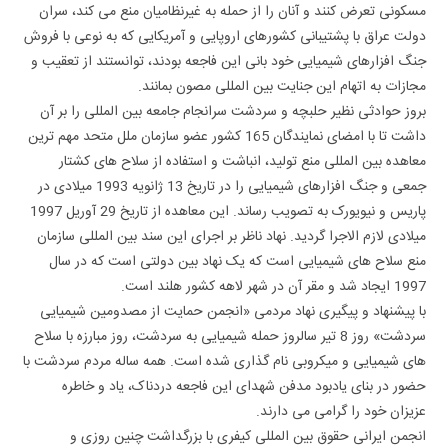
مسکونی تعرض کنند و آنان را از حمله به غیرنظامیان منع می کند، سران
دولت عراق با پشتیبانی کشورهای اروپایی و آمریکایی که به نوعی با فروش
جنگ افزارهای شیمیایی خود بانی این فاجعه بودند، توانستند از تعقیب و
مجازات به اتهام این جنایت بین المللی مصون بمانند.
بروز حوادثی نظیر حلبچه و سردشت سرانجام جامعه بین المللی را بر آن
داشت تا با امضای نمایندگان 165 کشور عضو سازمان ملل متحد مهم ترین
معاهده بین المللی منع تولید، انباشت و استفاده از سلاح های کشتار
جمعی و جنگ افزارهای شیمیایی را در تاریخ 13 ژانویه 1993 میلادی در
پاریس و نیویورک به تصویب رساند. این معاهده از تاریخ 29 آوریل 1997
میلادی لازم الاجرا گردید. نهاد ناظر بر اجرای این سند بین المللی سازمان
منع سلاح های شیمیایی است که یک نهاد بین دولتی است که در سال
1997 ایجاد شد و مقر آن در شهر لاهه کشور هلند است.
با پیشنهاد و پیگیری نهاد مردمی «انجمن حمایت از مصدومین شیمیایی
سردشت» روز 8 تیر سالروز حمله شیمیایی به سردشت، روز مبارزه با سلاح
های شیمیایی و میکروبی نام گذاری شده است. همه ساله مردم سردشت با
حضور در بنای یادبود مدفن شهدای این فاجعه دردناک، یاد و خاطره
عزیزان خود را گرامی می دارند.
انجمن ایرانی حقوق بین المللی کیفری با بزرگداشت چنین روزی و