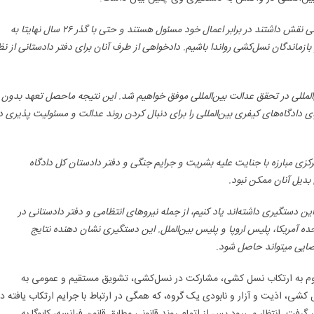
شی نقش داشتند در برابر اعمال خود مسئول هستند و حتی با گذر
۲۶
سال نهایتا به
ماندگان نسل‌کشی رواندا باشیم. دادخواهی از طرف آنان برای دفتر دادستانی از نظ
‌المللی در تحقق عدالت بین‌المللی موفق خواهیم شد. این نتیجه ماحصل تعهد بدون
 دادگاه‌های کیفری بین‌المللی را برای دنبال کردن روند عدالت و مسئولیت پذیری د
رکزی مبارزه با جنایت‌ علیه بشریت و جرایم جنگی و دفتر دادستان کل دادگاه
دیل آنان ممکن نبود.
ن دستگیری داشته‌اند
یاد کنیم، از جمله نیروهای انتظامی و دفتر دادستانی در
حده آمریکا، پلیس اروپا و پلیس بین‌الملل. این دستگیری نشان دهنده نتایج
ایی می­تواند حاصل شود.
رای رواندا محکوم به ارتکاب نسل کشی، مشارکت در نسل‌کشی، تشویق مستقیم و عمومی به
شی، اذیت و آزار و نابودی یک گروه، که همگی در ارتباط با جرایم ارتکاب یافته در
تعقیب قرار گرفت. انتظار می­‌رود پس از اتمام روند قانونی مطابق قانون فرانسه، کابوگا به