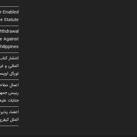
r-Enabled
e Statute
ithdrawal
se Against
hilippines
انتشار کتاب
المللی و غ
تورکل اوپس
اعمال صلاحی
رییس جمهور
جنایات علی
اعضاء پذیر
الملل کیفری در سا