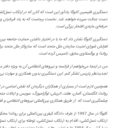
دستگیری فلیسین کابوگا یادآور این است که آنان که در ارتکاب نسل‌ک
دست عدالت سپرده خواهند شد. نخست برماست که به یاد قربانیان و باز
حرفه‌ای مایه‌ی افتخار بزرگی است.
دستگیری کابوگا نشان داد که ما با در اختیار داشتن حمایت جامعه بین
لغزلش شورای امنیت سازمان ملل متحد است که
سازوکار
ملل متحد برای
رواندا و یوگسلاوی سابق، تاسیس کرده است.
من در اینجا می‌خواهم از فرانسه و نیروهای انتظامی آن به ویژه دفتر م
تجدیدنظر پاریس تشکر کنم. این دستگیری بدون همکاری و مهارت بی ب
همچنین لازم است از بسیاری از همکاران دیگرمان که
نقش اساسی در ای
رواندا، انگلستان، آلمان، هلند، اتریش، لوگزامبورگ، سویس و ایالات مت
چشمگیری است که از طریق همکاری بین‌المللی نیروهای انتظامی و قض
کابوگا در سال 1997 از طرف دادگاه کیفری بین‌المللی ب
ارتکاب نسل‌کشی، اقدام به ارتکاب نسل‌کشی، توطئه برای ارتکاب نسل ک
نسل‌کشی سال 1994 علیه توتسی­‌ها در رواندا بودند؛ مورد 