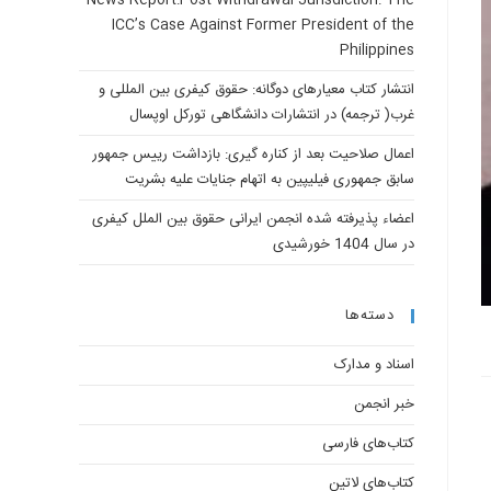
News Report:Post-Withdrawal Jurisdiction: The
ICC’s Case Against Former President of the
Philippines
انتشار کتاب معیارهای دوگانه: حقوق کیفری بین المللی و
غرب( ترجمه) در انتشارات دانشگاهی تورکل اوپسال
اعمال صلاحیت بعد از کناره گیری: بازداشت رییس جمهور
سابق جمهوری فیلیپین به اتهام جنایات علیه بشریت
اعضاء پذیرفته شده انجمن ایرانی حقوق بین الملل کیفری
در سال 1404 خورشیدی
دسته‌ها
اسناد و مدارک
خبر انجمن
کتاب‌های فارسی
کتاب‌های لاتین