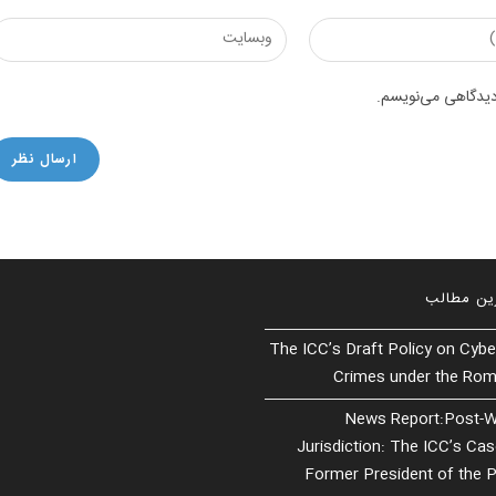
Enter
your
website
 دیدگاهی می‌نویسم.
URL
(optional)
ین مطالب
The ICC’s Draft Policy on Cybe
Crimes under the Rom
News Report:Post-W
Jurisdiction: The ICC’s Ca
Former President of the P