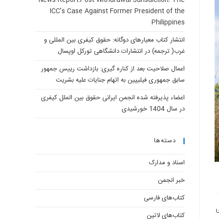
News Report:Post-Withdrawal Jurisdiction: The
ICC’s Case Against Former President of the
Philippines
انتشار کتاب معیارهای دوگانه: حقوق کیفری بین المللی و
غرب( ترجمه) در انتشارات دانشگاهی تورکل اوپسال
اعمال صلاحیت بعد از کناره گیری: بازداشت رییس جمهور
سابق جمهوری فیلیپین به اتهام جنایات علیه بشریت
اعضاء پذیرفته شده انجمن ایرانی حقوق بین الملل کیفری
در سال 1404 خورشیدی
دسته‌ها
اسناد و مدارک
خبر انجمن
کتاب‌های فارسی
ی
کتاب‌های لاتین