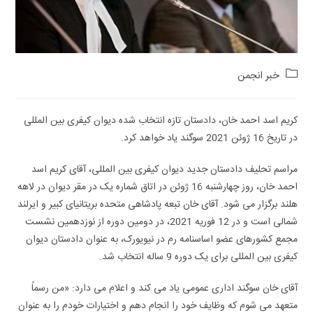
Post
خبر انجمن
category:
کریم اسد احمد خان، دادستان تازه انتخاب شده دیوان کیفری بین المللی
در تاریخ 16 ژوئن 2021 سوگند یاد خواهد کرد.
مراسم تحلیف دادستان جدید دیوان کیفری بین ­المللی، آقای کریم اسد
احمد خان، روز چهارشنبه 16 ژوئن در اتاق شماره یک در مقر دیوان در لاهه
هلند برگزار می­ شود. آقای خان تبعه پادشاهی متحده بریتانیای کبیر و ایرلند
شمالی است و در 12 فوریه 2021، در دومین دوره از نوزدهمین نشست
مجمع کشورهای عضو اساسنامه رم در نیویورک، به عنوان دادستان دیوان
کیفری بین­ المللی برای یک دوره 9 ساله انتخاب شد.
آقای خان سوگند اداری عمومی یاد می­ کند و اعلام می ­دارد: «من رسماً
متعهد می­ شوم که وظایف خود را انجام دهم و اختیارات خودم را به عنوان