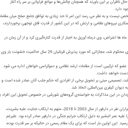
ل ناظران بر این باورند که همچنان چالش‌ها و موانع فراوانی بر سر راه آغاز
 نیست و به نظر می رسد این امر تا حد زیادی به توافق جامع صلح میان مقاما
ی نیروهای نظامی و ارتش که در این کشور از قدرت قابل توجهی برخوردارند،
ماه ها اعتراض، وی درماه آوریل به اجبار از قدرت کناره‌گیری کرد و از آن زمان در
در ماه دسامبر وی به جرم فساد به 2 سال حبس در یک اردوگاه بازپروری محکوم شد، مجازاتی که مورد پذیرش قربانیان 29 سال حاکمیت خشونت بار وی
از ماه اوت، سودان توسط دولتی متشکل از یک شورای حاکمیت با 11 عضو که ترکیبی است از مقامات ارشد نظامی و دموکراسی خواهان اداره می شود.
در دست خواهد داشت.
شد، تصمیمی مبنى بر تحویل برخی از افرادی که حکم جلب آنان صادر شده است و
ه دیوان کیفری بین‌المللی اتخاذ شد.
دان در این مذاکرات به خواسته‌ی گروه‌های شورشی در خصوص تحویل این افراد ب
عمر البشیر توسط دیوان کیفری بین‌المللی و پس از شکنجه و کشتار هزاران نفر در دارفور از سال 2003 تا 2018، متهم به ارتکاب جنایت علیه بشریت،
کشی شده است. دیوان در سال ۲۰۰۹ قرار جلبى را علیه عمر البشیر به دلیل ارتکاب جرایم جنگی در دارفور صادر کرده بود. علیرغم
 او در انتخابات سال های ۲۰۱۰ و ۲۰۱۵ به پیروزی رسید. این اولین بار است که برای یک مقام رسمی در حالیکه بر سر قدرت بوده،