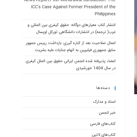
News Report:Post-Withdrawal Jurisdiction: The
ICC’s Case Against Former President of the
Philippines
انتشار کتاب معیارهای دوگانه: حقوق کیفری بین المللی و
غرب( ترجمه) در انتشارات دانشگاهی تورکل اوپسال
اعمال صلاحیت بعد از کناره گیری: بازداشت رییس جمهور
سابق جمهوری فیلیپین به اتهام جنایات علیه بشریت
اعضاء پذیرفته شده انجمن ایرانی حقوق بین الملل کیفری
در سال 1404 خورشیدی
دسته‌ها
اسناد و مدارک
خبر انجمن
کتاب‌های فارسی
کتاب‌های لاتین